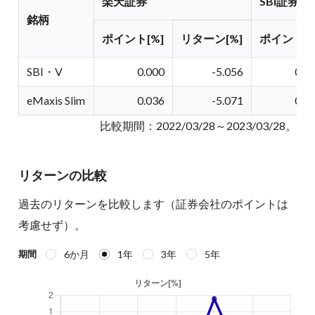
楽天証券
SBI証券
銘柄
ポイント[%]
リターン[%]
ポイント[%
SBI・V
0.000
-5.056
0.0
eMaxis Slim
0.036
-5.071
0.0
比較期間：
2022/03/28～2023/03/28
。
リターンの比較
過去のリターンを比較します（証券会社のポイントは
考慮せず）。
6か月
1年
3年
5年
期間